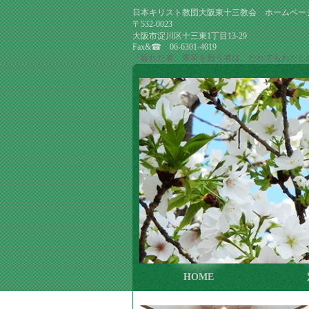
日本キリスト教団大阪東十三教会 ホームペー
〒532-0023
大阪市淀川区十三東1丁目13-29
Fax&☎ 06-6301-4019
「疲れた者、重荷を負う者は、だれでもわたしの
HOME