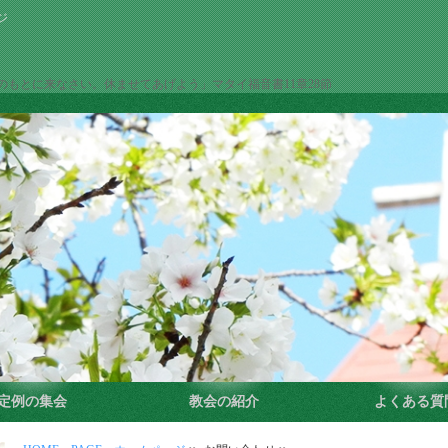
ジ
もとに来なさい。休ませてあげよう」マタイ福音書11章28節
定例の集会
教会の紹介
よくある質